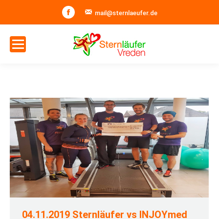
Facebook
mail@sternlaeufer.de
04.11.2019 Sternläufer vs INJOYmed