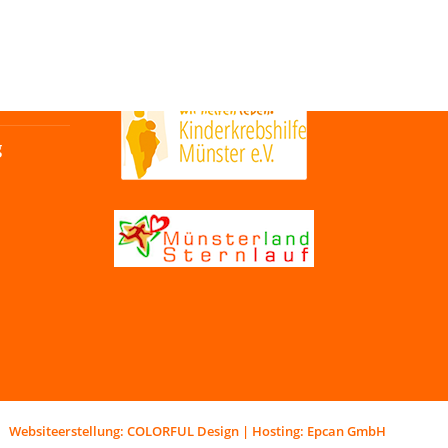
LINKS
g
Websiteerstellung:
COLORFUL Design
| Hosting:
Epcan GmbH