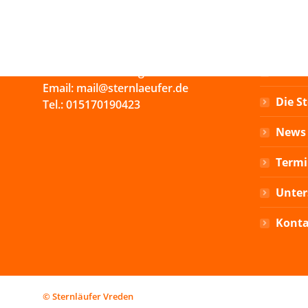
KONTAKTINFO
AUF EIN
Simon Lechtenberg
Home
Email: mail@sternlaeufer.de
Die S
Tel.: 015170190423
News 
Termi
Unter
Kont
© Sternläufer Vreden