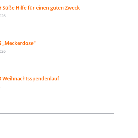
6 Süße Hilfe für einen guten Zweck
026
5 „Meckerdose“
026
3 Weihnachtsspendenlauf
4