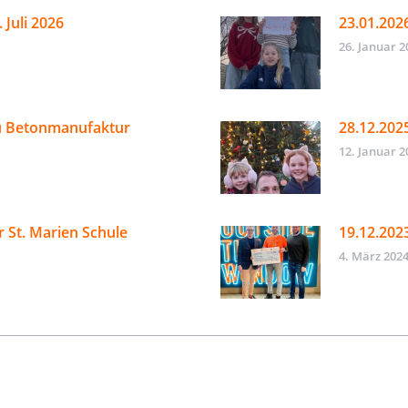
 Juli 2026
23.01.202
26. Januar 2
u Betonmanufaktur
28.12.202
12. Januar 2
r St. Marien Schule
19.12.202
4. März 202