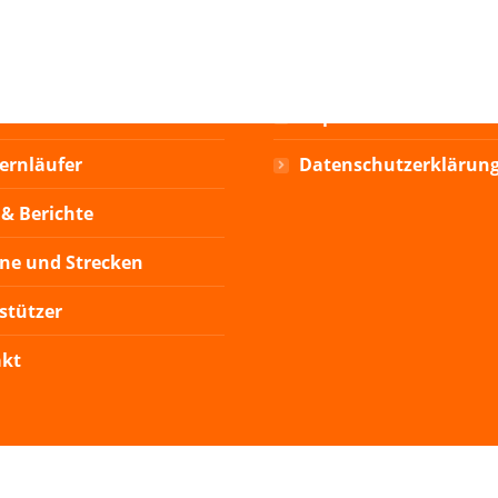
EN BLICK
RECHTLICHES
Impressum
ternläufer
Datenschutzerklärun
& Berichte
ne und Strecken
stützer
akt