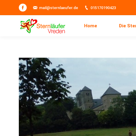
mail@sternlaeufer.de
015170190423
Home
Die St
Facebook
Home
Die Ste